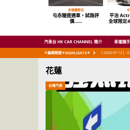
多媒體節目
中
屯赤隧道通車，試路評
平治 Actro
價……
全球限定4
汽車台 HK CAR CHANNEL 簡介
車壇隨
[ 2026-07-12 ]
小
＊編輯精選＊HIGHLIGHTS＊
閃展出
私家車
花蓮
[ 2026-06-23 ]
日
[ 2026-06-12 ]
「
台灣汽車
[ 2026-06-08 ]
[ 2026-06-08 ]
U
[ 2026-05-28 ]
U
世紀一跣
交通