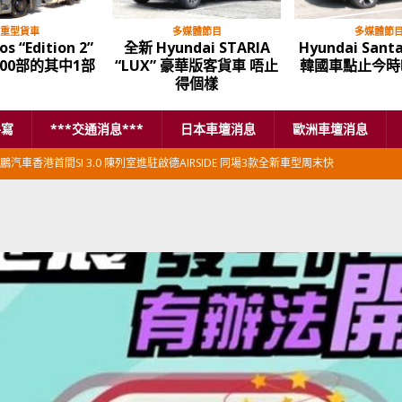
重型貨車
多媒體節目
多媒體節
s “Edition 2”
全新 Hyundai STARIA
Hyundai Santa
00部的其中1部
“LUX” 豪華版客貨車 唔止
韓國車點止今時
得個樣
手寫
***交通消息***
日本車壇消息
歐洲車壇消息
鵬汽車香港首間SI 3.0 陳列室進駐啟德AIRSIDE 同場3款全新車型周末快
本首相專車改用豐田Century SUV
日本車壇消息
香港車仔展2026」再嚟喇
汽車模型玩具
新加坡組屋區輕型商用車停車場減租
東南亞汽車
BER 香港七宗罪之「第七宗罪」一切禍源，由抽盲盒開始
交通評論
BER 香港七宗罪之「第六宗罪」愛回家唔止回唔到家 跣司機勁過謝拉特
評論