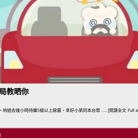
BER 香港七宗罪之「第五宗罪」金鋼箍五花大綁 司機哽唔落都要硬哽到
【英國】政府開放申請投入自動駕駛客運車輛服務業
運輸政策
BER 香港七宗罪之「第四宗罪」Mission Impossible 但 Uber 唔止話之
荃灣路荔景新出口日日撞，預咗㗎啦
交通評論
局教晒你
大地震，响過去幾小時持繼5級以上餘震，幸好小弟同本台眾
….. [閱讀全文 Full ar
|