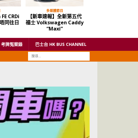
目
多媒體節目
多媒體節目
 FE CRDi
【新車速報】全新第五代
屯赤隧道明通車，狗
唔同往日
福士 Volkswagen Caddy
路會否大塞車
“Maxi”
考牌冤案錄
巴士台 HK BUS CHANNEL