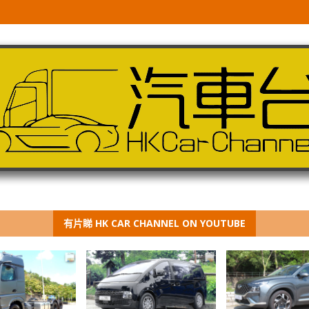
有片睇 HK CAR CHANNEL ON YOUTUBE