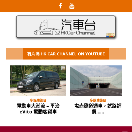
有片睇 HK CAR CHANNEL ON YOUTUBE
多媒體節目
多媒體節目
電動車大潮流 – 平治
屯赤隧道通車，試路評
eVito 電動客貨車
價……