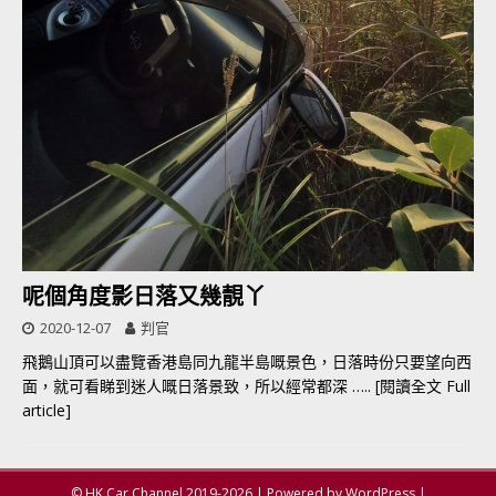
呢個角度影日落又幾靚丫
2020-12-07
判官
飛鵝山頂可以盡覽香港島同九龍半島嘅景色，日落時份只要望向西
面，就可看睇到迷人嘅日落景致，所以經常都深
….. [閱讀全文 Full
article]
© HK Car Channel 2019-2026 | Powered by WordPress |