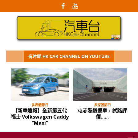
有片睇 HK CAR CHANNEL ON YOUTUBE
多媒體節目
多媒體節目
【新車速報】全新第五代
屯赤隧道通車，試路評
福士 Volkswagen Caddy
價……
“Maxi”