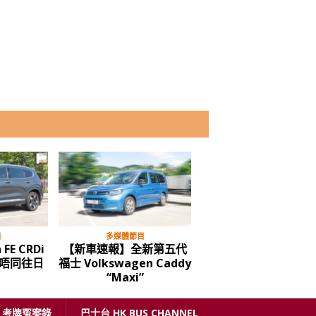
目
多媒體節目
多媒體節目
 FE CRDi
【新車速報】全新第五代
屯赤隧道通車，試路
唔同往日
福士 Volkswagen Caddy
價……
“Maxi”
考牌冤案錄
巴士台 HK BUS CHANNEL