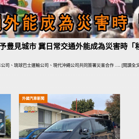
荃灣路荔景新出口日日撞，預咗㗎啦
交通評論
予豊見城市 冀日常交通外能成為災害時「
動日本公司、琉球巴士運輸公司、現代沖繩公司共同簽署災害合作
….. [閱讀全文 F
外國汽車新聞