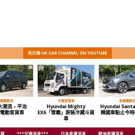
有片睇 HK CAR CHANNEL ON YOUTUBE
媒體節目
中重型貨車
多媒體節
潮流 – 平治
Hyundai Mighty
Hyundai Santa
o 電動客貨車
EX6「雪霸」原裝冷藏斗貨
韓國車點止今時
車
手寫
***交通消息***
日本車壇消息
歐洲車壇消息