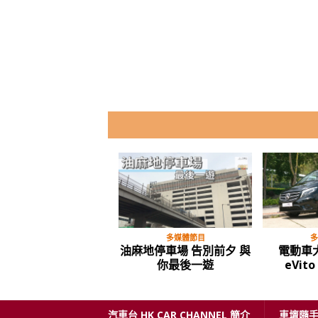
多媒體節目
多
油麻地停車場 告別前夕 與
電動車大
你最後一遊
eVit
汽車台 HK CAR CHANNEL 簡介
車壇隨