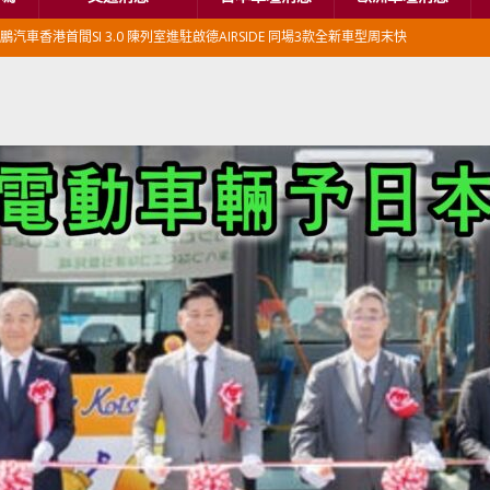
鵬汽車香港首間SI 3.0 陳列室進駐啟德AIRSIDE 同場3款全新車型周末快
本首相專車改用豐田Century SUV
日本車壇消息
香港車仔展2026」再嚟喇
汽車模型玩具
新加坡組屋區輕型商用車停車場減租
東南亞汽車
BER 香港七宗罪之「第七宗罪」一切禍源，由抽盲盒開始
交通評論
BER 香港七宗罪之「第六宗罪」愛回家唔止回唔到家 跣司機勁過謝拉特
評論
BER 香港七宗罪之「第五宗罪」金鋼箍五花大綁 司機哽唔落都要硬哽到
【英國】政府開放申請投入自動駕駛客運車輛服務業
運輸政策
BER 香港七宗罪之「第四宗罪」Mission Impossible 但 Uber 唔止話之