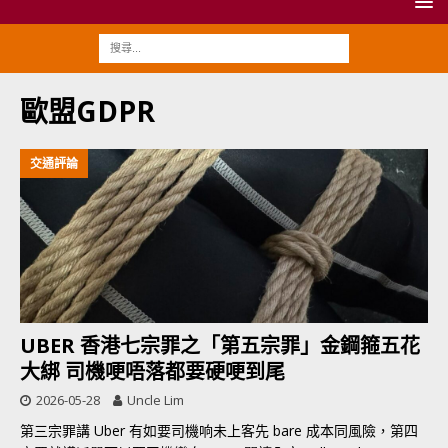
歐盟GDPR
交通評論
UBER 香港七宗罪之「第五宗罪」金鋼箍五花
大綁 司機哽唔落都要硬哽到尾
2026-05-28
Uncle Lim
第三宗罪講 Uber 有如要司機响未上客先 bare 成本同風險，第四