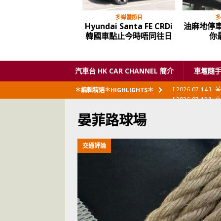
多媒體節目
多
Hyundai Santa FE CRDi
油麻地停車
韓國車點止今時唔同往日
你
汽車台 HK CAR CHANNEL 簡介
車壇隨
[ 2026-07-12 ]
小
＊編輯精選＊HIGHLIGHTS＊
閃展出
私家車
晏菲路球場
[ 2026-06-23 ]
日
[ 2026-06-12 ]
「
交通評論
[ 2026-06-08 ]
[ 2026-06-08 ]
U
[ 2026-05-28 ]
U
世紀一跣
交通