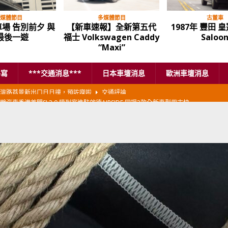
媒體節目
多媒體節目
古董車
場 告別前夕 與
【新車速報】全新第五代
1987年 豐田 皇冠
最後一遊
福士 Volkswagen Caddy
Saloo
“Maxi”
手寫
***交通消息***
日本車壇消息
歐洲車壇消息
鵬汽車香港首間SI 3.0 陳列室進駐啟德AIRSIDE 同場3款全新車型周末快
本首相專車改用豐田Century SUV
日本車壇消息
香港車仔展2026」再嚟喇
汽車模型玩具
新加坡組屋區輕型商用車停車場減租
東南亞汽車
BER 香港七宗罪之「第七宗罪」一切禍源，由抽盲盒開始
交通評論
BER 香港七宗罪之「第六宗罪」愛回家唔止回唔到家 跣司機勁過謝拉特
評論