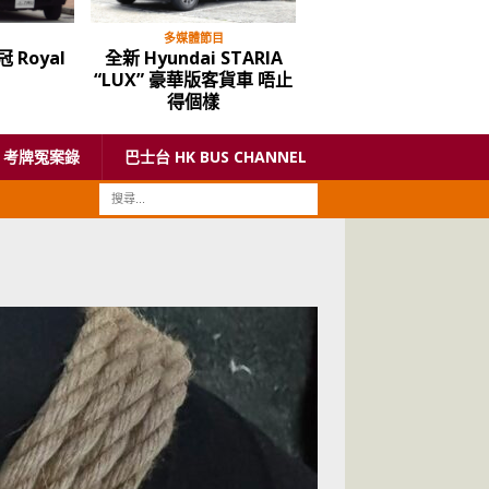
多媒體節目
多媒體節目
 Royal
全新 Hyundai STARIA
電動車大潮流 – 平
n
“LUX” 豪華版客貨車 唔止
eVito 電動客貨車
得個樣
考牌冤案錄
巴士台 HK BUS CHANNEL