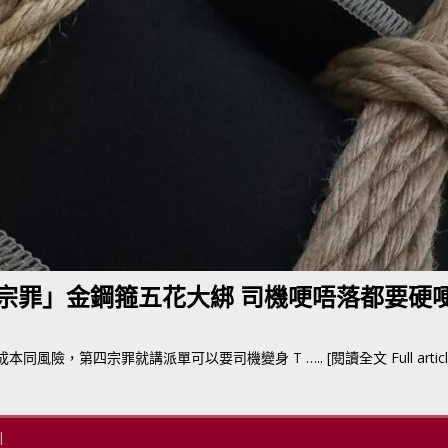
BER 香港七宗罪之「第五宗罪」金鋼箍五花大綁 司機哽唔落都要硬哽到
【英國】政府開放申請投入自動駕駛客運車輛服務業
運輸政策
BER 香港七宗罪之「第四宗罪」Mission Impossible 但 Uber 唔止話之
荃灣路荔景新出口日日撞，預咗㗎啦
交通評論
五宗罪」金鋼箍五花大綁 司機哽唔落都要硬
re 成本同風險，第四宗罪就講派單可以要司機變身 T
….. [閱讀全文 Full articl
|