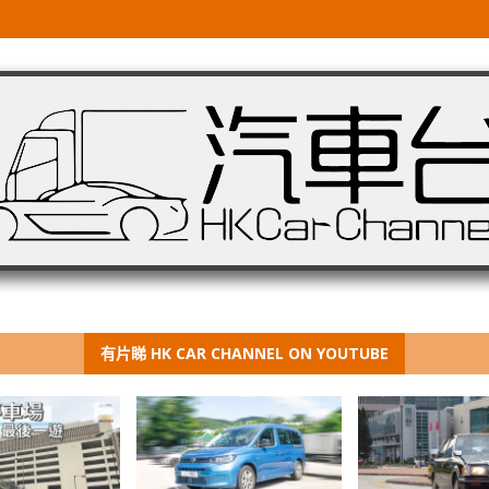
有片睇 HK CAR CHANNEL ON YOUTUBE