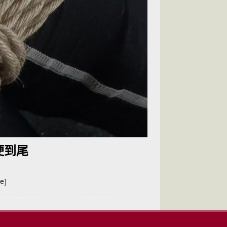
哽到尾
e]