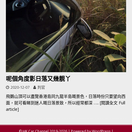
呢個角度影日落又幾靚丫
2020-12-07
判官
飛鵝山頂可以盡覽香港島同九龍半島嘅景色，日落時份只要望向西
面，就可看睇到迷人嘅日落景致，所以經常都深
….. [閱讀全文 Full
article]
© HK Car Channel 2019-2026 | Powered by WordPress |