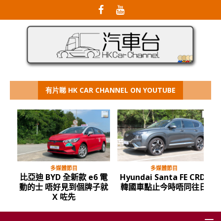
有片睇 HK CAR CHANNEL ON YOUTUBE
多媒體節目
多媒體節目
比亞迪 BYD 全新款 e6 電
Hyundai Santa FE CRDi
動的士 唔好見到個牌子就
韓國車點止今時唔同往日
X 咗先