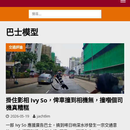
巴士模型
交通評論
掛住影相 Ivy So，俾車撞到相機無，撞嗰個司
機真糟糕
2026-05-19
jachtlim
一部 Ivy So 應援廣告巴士，搞到噚日响深水埗發生一宗交通意