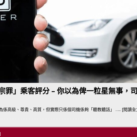
BER 香港七宗罪之「第五宗罪」金鋼箍五花大綁 司機哽唔落都要硬哽到
【英國】政府開放申請投入自動駕駛客運車輛服務業
運輸政策
BER 香港七宗罪之「第四宗罪」Mission Impossible 但 Uber 唔止話之
荃灣路荔景新出口日日撞，預咗㗎啦
交通評論
二宗罪」乘客評分 – 你以為俾一粒星無事，
人以為係高級、尊貴、高質，但實際只係個司機係夠「聽教聽話」
….. [閱讀全文 
|