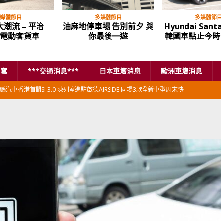
媒體節目
多媒體節目
多媒體節
潮流 – 平治
油麻地停車場 告別前夕 與
Hyundai Santa
o 電動客貨車
你最後一遊
韓國車點止今時
手寫
***交通消息***
日本車壇消息
歐洲車壇消息
鵬汽車香港首間SI 3.0 陳列室進駐啟德AIRSIDE 同場3款全新車型周末快
本首相專車改用豐田Century SUV
日本車壇消息
香港車仔展2026」再嚟喇
汽車模型玩具
新加坡組屋區輕型商用車停車場減租
東南亞汽車
BER 香港七宗罪之「第七宗罪」一切禍源，由抽盲盒開始
交通評論
BER 香港七宗罪之「第六宗罪」愛回家唔止回唔到家 跣司機勁過謝拉特
評論