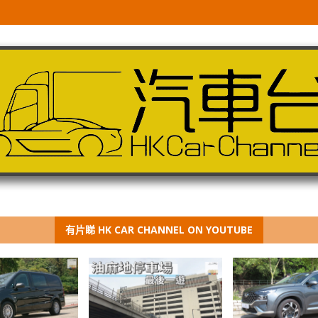
有片睇 HK CAR CHANNEL ON YOUTUBE