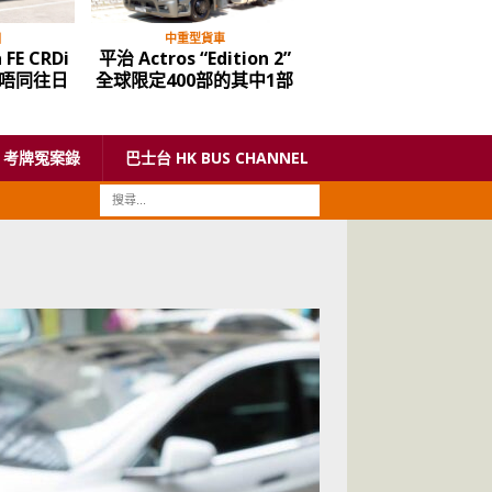
目
中重型貨車
古董車
 FE CRDi
平治 Actros “Edition 2”
1987年 豐田 皇冠 Roy
唔同往日
全球限定400部的其中1部
Saloon
考牌冤案錄
巴士台 HK BUS CHANNEL