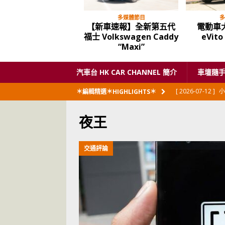
多媒體節目
多
【新車速報】全新第五代
電動車大
福士 Volkswagen Caddy
eVit
“Maxi”
汽車台 HK CAR CHANNEL 簡介
車壇隨
[ 2026-07-12 ]
小
＊編輯精選＊HIGHLIGHTS＊
閃展出
私家車
夜王
[ 2026-06-23 ]
日
[ 2026-06-12 ]
「
交通評論
[ 2026-06-08 ]
[ 2026-06-08 ]
U
[ 2026-05-28 ]
U
世紀一跣
交通