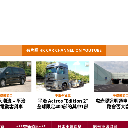
有片睇 HK CAR CHANNEL ON YOUTUBE
媒體節目
中重型貨車
多媒體節
潮流 – 平治
平治 Actros “Edition 2”
屯赤隧道明通車
o 電動客貨車
全球限定400部的其中1部
路會否大
手寫
***交通消息***
日本車壇消息
歐洲車壇消息