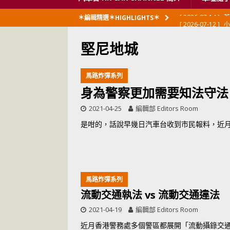
[ 2026-07-12 ]
小
＊編輯精選＊HIGHLIGHTS＊
閃展出
私家車
堅尼地城
[ 2026-06-23 ]
日
[ 2026-06-12 ]
「
馬路炸彈系列
[ 2026-06-08 ]
身為警察更加需要知法守法
[ 2026-06-08 ]
U
2021-04-25
編輯部 Editors Room
[ 2026-05-28 ]
U
是咁的，話說早幾日汽車台收到市民報料，近
世紀一跣
交通
[ 2026-05-28 ]
U
尾
交通評論
馬路炸彈系列
[ 2026-05-27 ]
流動交通執法 vs 流動交通違法
2021-04-19
編輯部 Editors Room
[ 2026-05-24 ]
U
近月香港警務處多個警區都展開「流動攝錄交
你！
交通評論