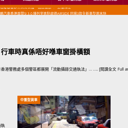
鵬汽車香港首間SI 3.0 陳列室進駐啟德AIRSIDE 同場3款全新車型周末快
本首相專車改用豐田Century SUV
日本車壇消息
香港車仔展2026」再嚟喇
汽車模型玩具
新加坡組屋區輕型商用車停車場減租
東南亞汽車
 行車時真係唔好喺車窗掛橫額
BER 香港七宗罪之「第七宗罪」一切禍源，由抽盲盒開始
交通評論
BER 香港七宗罪之「第六宗罪」愛回家唔止回唔到家 跣司機勁過謝拉特
月香港警務處多個警區都展開「流動攝錄交通執法」…
….. [閱讀全文 Full art
評論
BER 香港七宗罪之「第五宗罪」金鋼箍五花大綁 司機哽唔落都要硬哽到
中重型貨車
【英國】政府開放申請投入自動駕駛客運車輛服務業
運輸政策
BER 香港七宗罪之「第四宗罪」Mission Impossible 但 Uber 唔止話之
通執