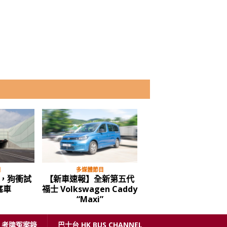
目
多媒體節目
多媒體節目
，狗衝試
【新車速報】全新第五代
比亞迪 BYD 全新款 e6
塞車
福士 Volkswagen Caddy
動的士 唔好見到個牌
“Maxi”
X 咗先
考牌冤案錄
巴士台 HK BUS CHANNEL