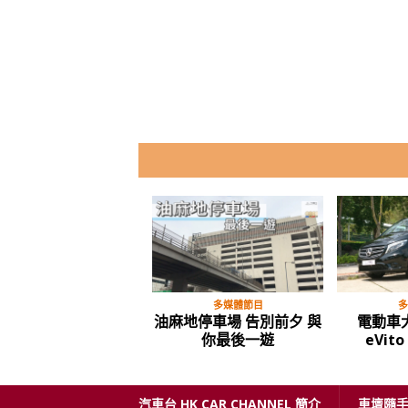
多媒體節目
多
油麻地停車場 告別前夕 與
電動車大
你最後一遊
eVit
汽車台 HK CAR CHANNEL 簡介
車壇隨