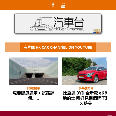
有片睇 HK CAR CHANNEL ON YOUTUBE
多媒體節目
多媒體節目
屯赤隧道通車，試路評
比亞迪 BYD 全新款 e6 電
價……
動的士 唔好見到個牌子就
X 咗先