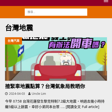
台灣地震
台灣汽車
揸緊車地震點算？台灣氣象局教晒你
2024-04-03
Uncle Lim
今早 07:58 台灣花蓮發生黎克特制7.2級大地震，响過去幾小時持
繼5級以上餘震，幸好小弟同本台眾
….. [閱讀全文 Full article]