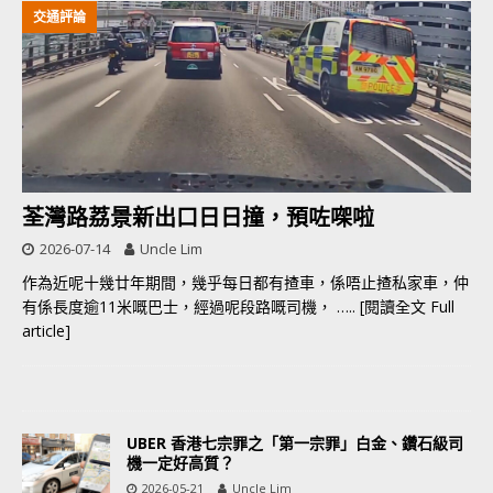
交通評論
荃灣路荔景新出口日日撞，預咗㗎啦
2026-07-14
Uncle Lim
作為近呢十幾廿年期間，幾乎每日都有揸車，係唔止揸私家車，仲
有係長度逾11米嘅巴士，經過呢段路嘅司機，
….. [閱讀全文 Full
article]
UBER 香港七宗罪之「第一宗罪」白金、鑽石級司
機一定好高質？
2026-05-21
Uncle Lim