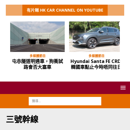
有片睇 HK CAR CHANNEL ON YOUTUBE
多媒體節目
多媒體節目
屯赤隧道明通車，狗衝試
Hyundai Santa FE CRDi
路會否大塞車
韓國車點止今時唔同往日
三號幹線