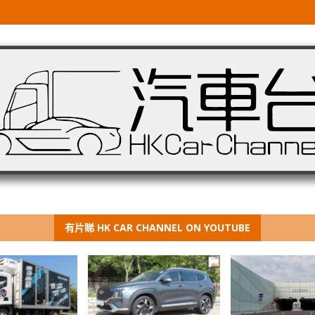
有片睇 HK CAR CHANNEL ON YOUTUBE