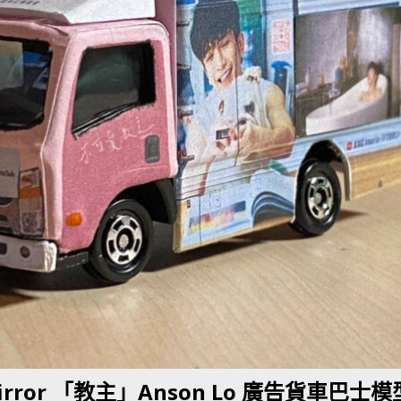
BER 香港七宗罪之「第五宗罪」金鋼箍五花大綁 司機哽唔落都要硬哽到
【英國】政府開放申請投入自動駕駛客運車輛服務業
運輸政策
BER 香港七宗罪之「第四宗罪」Mission Impossible 但 Uber 唔止話之
荃灣路荔景新出口日日撞，預咗㗎啦
交通評論
rror 「教主」Anson Lo 廣告貨車巴士模