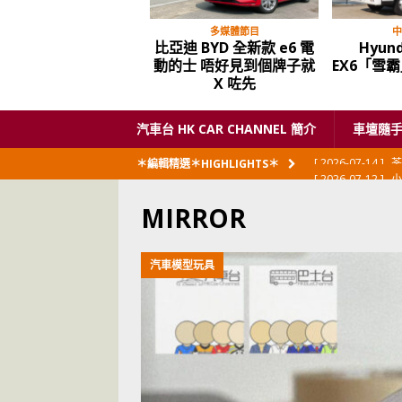
多媒體節目
中
比亞迪 BYD 全新款 e6 電
Hyund
動的士 唔好見到個牌子就
EX6「雪
X 咗先
汽車台 HK CAR CHANNEL 簡介
車壇隨
[ 2026-07-12 ]
小
＊編輯精選＊HIGHLIGHTS＊
閃展出
私家車
MIRROR
[ 2026-06-23 ]
日
[ 2026-06-12 ]
「
汽車模型玩具
[ 2026-06-08 ]
[ 2026-06-08 ]
U
[ 2026-05-28 ]
U
世紀一跣
交通