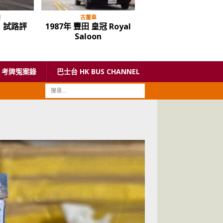
目
古董車
多媒體節目
，試路評
1987年 豐田 皇冠 Royal
屯赤隧道明通車，狗
Saloon
路會否大塞車
考牌冤案錄
巴士台 HK BUS CHANNEL