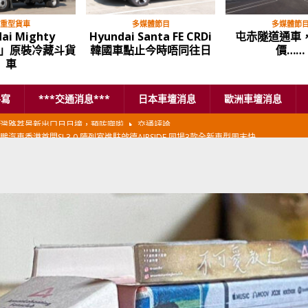
重型貨車
多媒體節目
多媒體節
ai Mighty
Hyundai Santa FE CRDi
屯赤隧道通車
霸」原裝冷藏斗貨
韓國車點止今時唔同往日
價……
車
手寫
***交通消息***
日本車壇消息
歐洲車壇消息
鵬汽車香港首間SI 3.0 陳列室進駐啟德AIRSIDE 同場3款全新車型周末快
本首相專車改用豐田Century SUV
日本車壇消息
香港車仔展2026」再嚟喇
汽車模型玩具
新加坡組屋區輕型商用車停車場減租
東南亞汽車
BER 香港七宗罪之「第七宗罪」一切禍源，由抽盲盒開始
交通評論
BER 香港七宗罪之「第六宗罪」愛回家唔止回唔到家 跣司機勁過謝拉特
評論