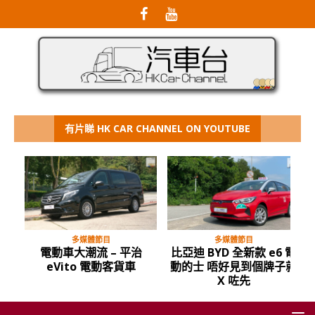
有片睇 HK CAR CHANNEL ON YOUTUBE
多媒體節目
多媒體節目
電動車大潮流 – 平治
比亞迪 BYD 全新款 e6 電
eVito 電動客貨車
動的士 唔好見到個牌子就
X 咗先