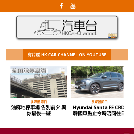
有片睇 HK CAR CHANNEL ON YOUTUBE
多媒體節目
多媒體節目
油麻地停車場 告別前夕 與
Hyundai Santa FE CRDi
你最後一遊
韓國車點止今時唔同往日