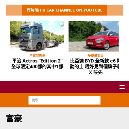
有片睇 HK CAR CHANNEL ON YOUTUBE
中重型貨車
多媒體節目
平治 Actros “Edition 2”
比亞迪 BYD 全新款 e6 電
全球限定400部的其中1部
動的士 唔好見到個牌子就
X 咗先
富豪