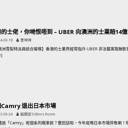
的士佬，你哋恨唔到 – UBER 向澳洲的士業賠14億
4-03-19
曹啤啤
澳洲雪梨特派員綜合報導】香港的士業界經常指斥 UBER 非法載客取酬影
e]
Camry 退出日本市場
3-03-24
編輯部 Editors Room
聽過「Camry」呢個系列嘅車款？豐田話啦，今年底喺日本市場停售喇