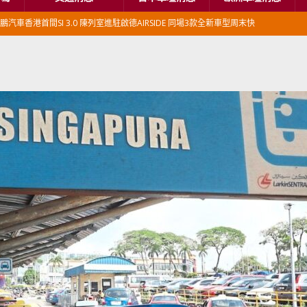
鵬汽車香港首間SI 3.0 陳列室進駐啟德AIRSIDE 同場3款全新車型周末快
本首相專車改用豐田Century SUV
日本車壇消息
香港車仔展2026」再嚟喇
汽車模型玩具
新加坡組屋區輕型商用車停車場減租
東南亞汽車
BER 香港七宗罪之「第七宗罪」一切禍源，由抽盲盒開始
交通評論
BER 香港七宗罪之「第六宗罪」愛回家唔止回唔到家 跣司機勁過謝拉特
評論
BER 香港七宗罪之「第五宗罪」金鋼箍五花大綁 司機哽唔落都要硬哽到
【英國】政府開放申請投入自動駕駛客運車輛服務業
運輸政策
BER 香港七宗罪之「第四宗罪」Mission Impossible 但 Uber 唔止話之