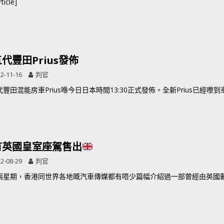
rticle]
代豐田Prius發佈
2-11-16
判官
豐田混能房車Prius喺今日日本時間13:30正式發佈。全新Prius已經
有英國皇室座駕售出
2-08-29
判官
兩星期，香港同世界各地嘅汽車傳媒都有唔少篇幅介紹過一部曾經由英國戴