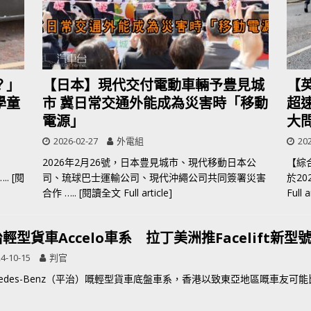
？」
【日本】現代交付電動車輛予豊見城
【
學童
市 冀日常交通外能成為災害時「移動
超
電源」
大
2026-02-27
外電組
202
2026年2月26號，日本豊見城市、現代移動日本公
【綜
….. [閱
司、琉球巴士運輸公司、現代沖繩公司共同簽署災害
於202
合作
….. [閱讀全文 Full article]
Full a
輕型貨車Accelo車系 拉丁美洲推Facelift新型
4-10-15
判官
cedes-Benz（平治）嘅輕型貨車底盤車系，香港以致東亞地區嘅車友可能