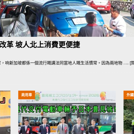
荃灣路荔景新出口日日撞，預咗㗎啦
交通評論
改革 坡人北上消費更便捷
常，响新加坡都係一個流行嘅講法同當地人嘅生活慣常。因為兩地物
….. [
商用車
外國