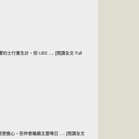
響的士行業生計，但 UBE
….. [閱讀全文 Full
！唔使擔心，佢仲會繼續主要喺日
….. [閱讀全文