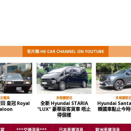
有片睇 HK CAR CHANNEL ON YOUTUBE
古董車
多媒體節目
多媒體節
豐田 皇冠 Royal
全新 Hyundai STARIA
Hyundai Santa
aloon
“LUX” 豪華版客貨車 唔止
韓國車點止今時
得個樣
手寫
***交通消息***
日本車壇消息
歐洲車壇消息