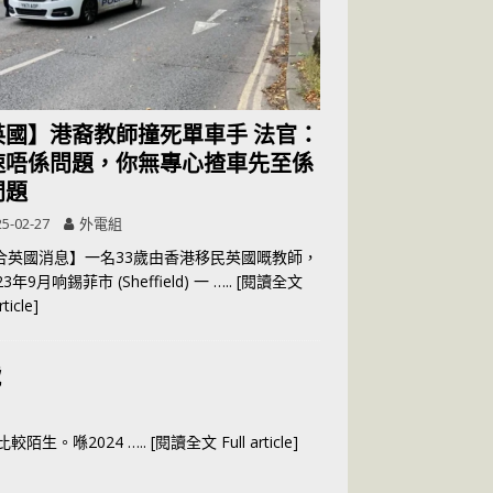
英國】港裔教師撞死單車手 法官：
速唔係問題，你無專心揸車先至係
問題
5-02-27
外電組
合英國消息】一名33歲由香港移民英國嘅教師，
3年9月响錫菲市 (Sheffield) 一
….. [閱讀全文
rticle]
號
比較陌生。喺2024
….. [閱讀全文 Full article]