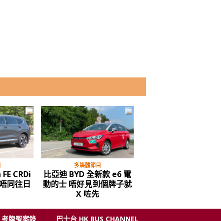
目
多媒體節目
多媒體節目
 FE CRDi
比亞迪 BYD 全新款 e6 電
屯赤隧道通車，試路
唔同往日
動的士 唔好見到個牌子就
價……
X 咗先
考牌冤案錄
巴士台 HK BUS CHANNEL