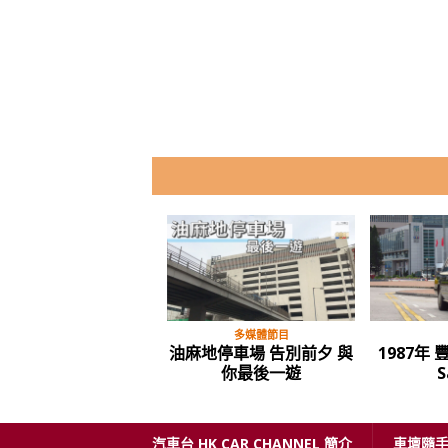
多媒體節目
油麻地停車場 告別前夕 與
1987年 
你最後一遊
S
汽車台 HK CAR CHANNEL 簡介
車壇隨