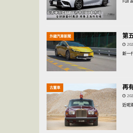
Full a
第五
外國汽車新聞
202
新一代
再
古董車
202
近呢