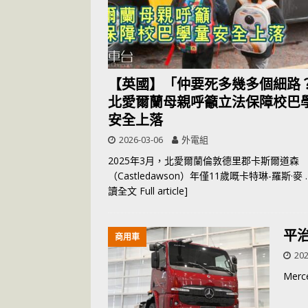
【英國】「仲要死多幾多個細路
北愛爾蘭母親呼籲立法保障校巴
安全上落
2026-03-06
外電組
2025年3月，北愛爾蘭倫敦德里郡卡斯爾道森
（Castledawson）年僅11歲嘅卡特琳-羅斯·麥
讀全文 Full article]
平治
商用車
202
Mer